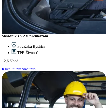
Skladník s VZV preukazom
Považská Bystrica
TPP, Živnosť
12,6 €/hod.
Klikni tu pre viac info...