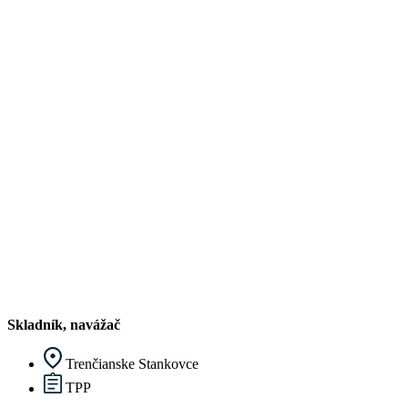
Skladník, navážač
Trenčianske Stankovce
TPP