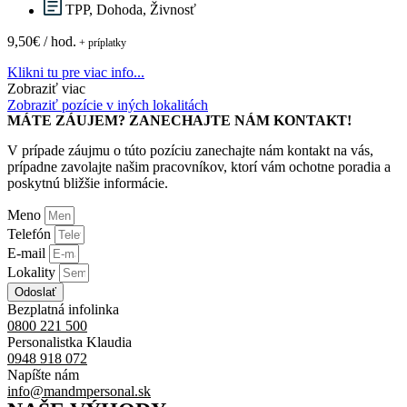
TPP, Dohoda, Živnosť
9,50€ / hod.
+ príplatky
Klikni tu pre viac info...
Zobraziť viac
Zobraziť pozície v iných lokalitách
MÁTE ZÁUJEM? ZANECHAJTE NÁM KONTAKT!
V prípade záujmu o túto pozíciu zanechajte nám kontakt na vás,
prípadne zavolajte našim pracovníkov, ktorí vám ochotne poradia a
poskytnú bližšie informácie.
Meno
Telefón
E-mail
Lokality
Odoslať
Bezplatná infolinka
0800 221 500
Personalistka Klaudia
0948 918 072
Napíšte nám
info@mandmpersonal.sk