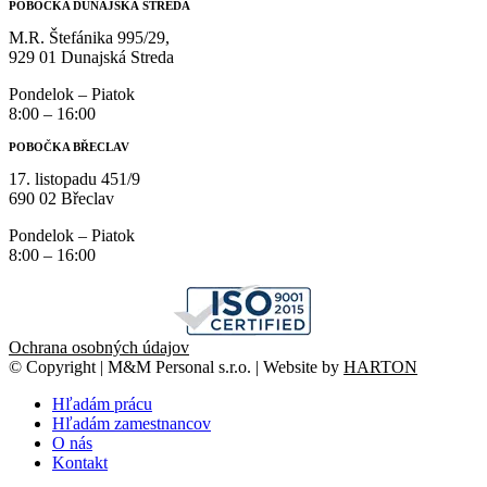
POBOČKA DUNAJSKÁ STREDA
M.R. Štefánika 995/29,
929 01 Dunajská Streda
Pondelok – Piatok
8:00 – 16:00
POBOČKA BŘECLAV
17. listopadu 451/9
690 02 Břeclav
Pondelok – Piatok
8:00 – 16:00
Ochrana osobných údajov
© Copyright | M&M Personal s.r.o. | Website by
HARTON
Hľadám prácu
Hľadám zamestnancov
O nás
Kontakt