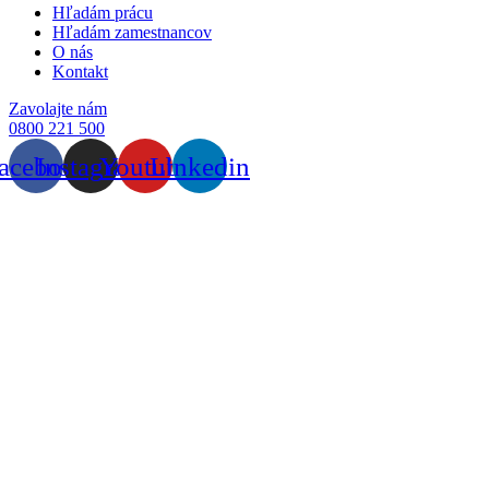
Hľadám prácu
Hľadám zamestnancov
O nás
Kontakt
Zavolajte nám
0800 221 500
acebook
Instagram
Youtube
Linkedin