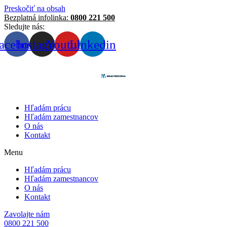
Preskočiť na obsah
Bezplatná infolinka:
0800 221 500
Sledujte nás:
acebook
Instagram
Youtube
Linkedin
Hľadám prácu
Hľadám zamestnancov
O nás
Kontakt
Menu
Hľadám prácu
Hľadám zamestnancov
O nás
Kontakt
Zavolajte nám
0800 221 500