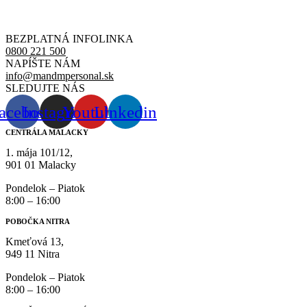
BEZPLATNÁ INFOLINKA
0800 221 500
NAPÍŠTE NÁM
info@mandmpersonal.sk
SLEDUJTE NÁS
acebook
Instagram
Youtube
Linkedin
CENTRÁLA MALACKY
1. mája 101/12,
901 01 Malacky
Pondelok – Piatok
8:00 – 16:00
POBOČKA NITRA
Kmeťová 13,
949 11 Nitra
Pondelok – Piatok
8:00 – 16:00