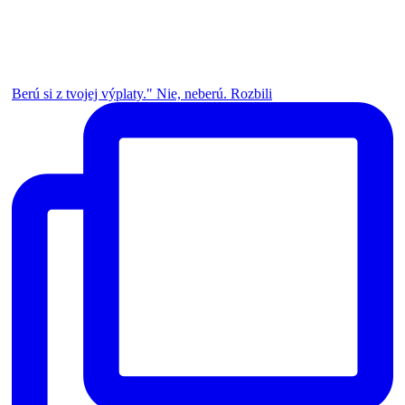
Berú si z tvojej výplaty." Nie, neberú. Rozbili