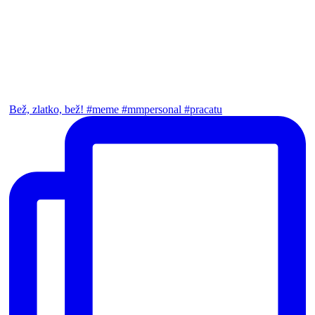
Bež, zlatko, bež! #meme #mmpersonal #pracatu