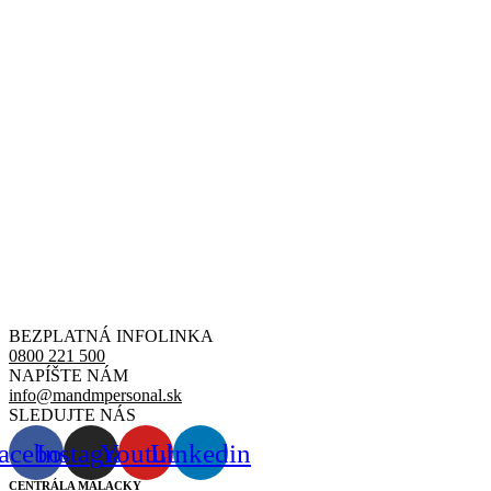
BEZPLATNÁ INFOLINKA
0800 221 500
NAPÍŠTE NÁM
info@mandmpersonal.sk
SLEDUJTE NÁS
acebook
Instagram
Youtube
Linkedin
CENTRÁLA MALACKY