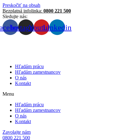
Preskočiť na obsah
Bezplatná infolinka:
0800 221 500
Sledujte nás:
acebook
Instagram
Youtube
Linkedin
Hľadám prácu
Hľadám zamestnancov
O nás
Kontakt
Menu
Hľadám prácu
Hľadám zamestnancov
O nás
Kontakt
Zavolajte nám
0800 221 500