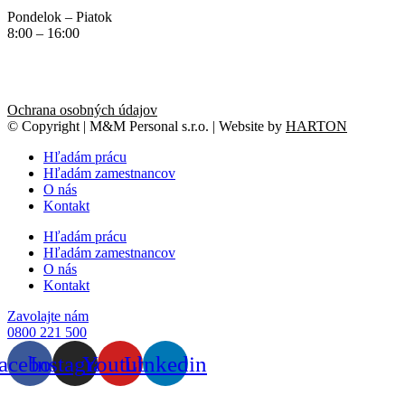
Pondelok – Piatok
8:00 – 16:00
Ochrana osobných údajov
© Copyright | M&M Personal s.r.o. | Website by
HARTON
Hľadám prácu
Hľadám zamestnancov
O nás
Kontakt
Hľadám prácu
Hľadám zamestnancov
O nás
Kontakt
Zavolajte nám
0800 221 500
acebook
Instagram
Youtube
Linkedin