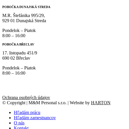
POBOČKA DUNAJSKÁ STREDA
M.R. Štefánika 995/29,
929 01 Dunajská Streda
Pondelok – Piatok
8:00 – 16:00
POBOČKA BŘECLAV
17. listopadu 451/9
690 02 Břeclav
Pondelok – Piatok
8:00 – 16:00
Ochrana osobných údajov
© Copyright | M&M Personal s.r.o. | Website by
HARTON
Hľadám prácu
Hľadám zamestnancov
O nás
Kontakt