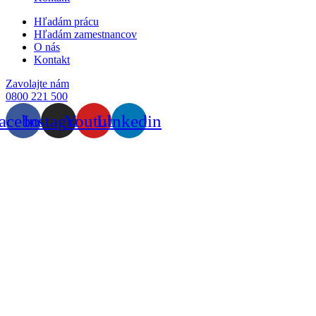
Hľadám prácu
Hľadám zamestnancov
O nás
Kontakt
Zavolajte nám
0800 221 500
acebook
Instagram
Youtube
Linkedin