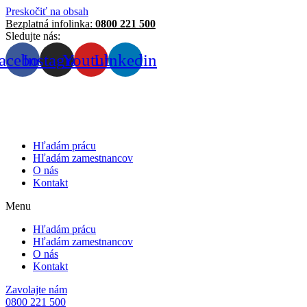
Preskočiť na obsah
Bezplatná infolinka:
0800 221 500
Sledujte nás:
acebook
Instagram
Youtube
Linkedin
Hľadám prácu
Hľadám zamestnancov
O nás
Kontakt
Menu
Hľadám prácu
Hľadám zamestnancov
O nás
Kontakt
Zavolajte nám
0800 221 500