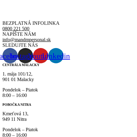
BEZPLATNÁ INFOLINKA
0800 221 500
NAPÍŠTE NÁM
info@mandmpersonal.sk
SLEDUJTE NÁS
acebook
Instagram
Youtube
Linkedin
CENTRÁLA MALACKY
1. mája 101/12,
901 01 Malacky
Pondelok – Piatok
8:00 – 16:00
POBOČKA NITRA
Kmeťová 13,
949 11 Nitra
Pondelok – Piatok
8:00 – 16:00