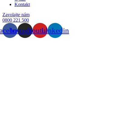
Kontakt
Zavolajte nám
0800 221 500
acebook
Instagram
Youtube
Linkedin