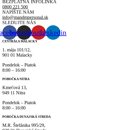
BEZPLATNÁ INFOLINKA
0800 221 500
NAPÍŠTE NÁM
info@mandmpersonal.sk
SLEDUJTE NÁS
acebook
Instagram
Youtube
Linkedin
CENTRÁLA MALACKY
1. mája 101/12,
901 01 Malacky
Pondelok – Piatok
8:00 – 16:00
POBOČKA NITRA
Kmeťová 13,
949 11 Nitra
Pondelok – Piatok
8:00 – 16:00
POBOČKA DUNAJSKÁ STREDA
M.R. Štefánika 995/29,