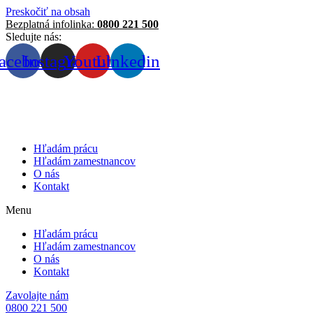
Preskočiť na obsah
Bezplatná infolinka:
0800 221 500
Sledujte nás:
acebook
Instagram
Youtube
Linkedin
Hľadám prácu
Hľadám zamestnancov
O nás
Kontakt
Menu
Hľadám prácu
Hľadám zamestnancov
O nás
Kontakt
Zavolajte nám
0800 221 500