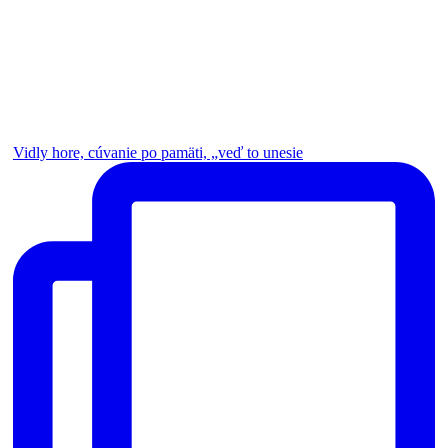
Vidly hore, cúvanie po pamäti, „veď to unesie