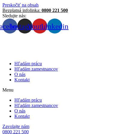
Preskočiť na obsah
Bezplatná infolinka:
0800 221 500
Sledujte nás:
acebook
Instagram
Youtube
Linkedin
Hľadám prácu
Hľadám zamestnancov
O nás
Kontakt
Menu
Hľadám prácu
Hľadám zamestnancov
O nás
Kontakt
Zavolajte nám
0800 221 500