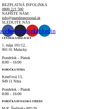
BEZPLATNÁ INFOLINKA
0800 221 500
NAPÍŠTE NÁM
info@mandmpersonal.sk
SLEDUJTE NÁS
acebook
Instagram
Youtube
Linkedin
CENTRÁLA MALACKY
1. mája 101/12,
901 01 Malacky
Pondelok – Piatok
8:00 – 16:00
POBOČKA NITRA
Kmeťová 13,
949 11 Nitra
Pondelok – Piatok
8:00 – 16:00
POBOČKA DUNAJSKÁ STREDA
M.R. Štefánika 995/29,