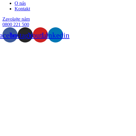
O nás
Kontakt
Zavolajte nám
0800 221 500
acebook
Instagram
Youtube
Linkedin