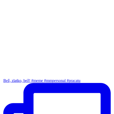
Bež, zlatko, bež! #meme #mmpersonal #pracatu