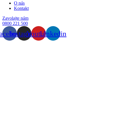
O nás
Kontakt
Zavolajte nám
0800 221 500
acebook
Instagram
Youtube
Linkedin