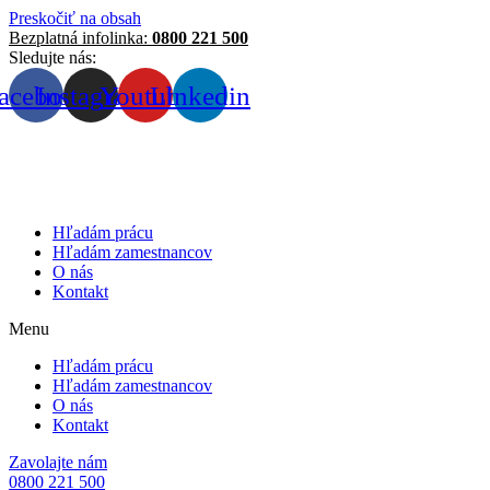
Preskočiť na obsah
Bezplatná infolinka:
0800 221 500
Sledujte nás:
acebook
Instagram
Youtube
Linkedin
Hľadám prácu
Hľadám zamestnancov
O nás
Kontakt
Menu
Hľadám prácu
Hľadám zamestnancov
O nás
Kontakt
Zavolajte nám
0800 221 500