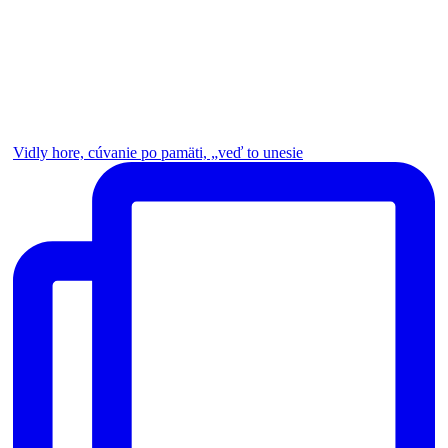
Vidly hore, cúvanie po pamäti, „veď to unesie