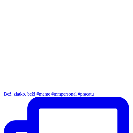
Bež, zlatko, bež! #meme #mmpersonal #pracatu