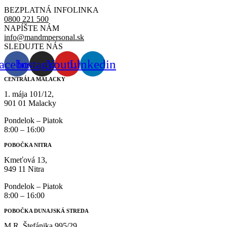
BEZPLATNÁ INFOLINKA
0800 221 500
NAPÍŠTE NÁM
info@mandmpersonal.sk
SLEDUJTE NÁS
acebook
Instagram
Youtube
Linkedin
CENTRÁLA MALACKY
1. mája 101/12,
901 01 Malacky
Pondelok – Piatok
8:00 – 16:00
POBOČKA NITRA
Kmeťová 13,
949 11 Nitra
Pondelok – Piatok
8:00 – 16:00
POBOČKA DUNAJSKÁ STREDA
M.R. Štefánika 995/29,