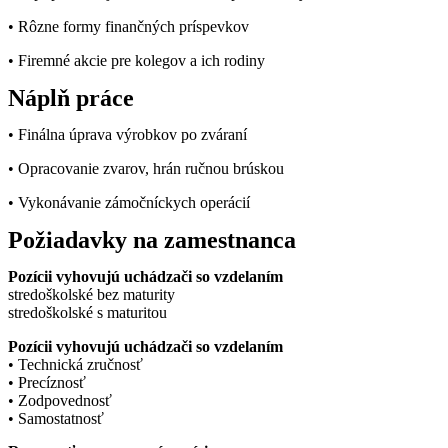
• Rôzne formy finančných príspevkov
• Firemné akcie pre kolegov a ich rodiny
Náplň práce
​• Finálna úprava výrobkov po zváraní
​• Opracovanie zvarov, hrán ručnou brúskou
​• Vykonávanie zámočníckych operácií
Požiadavky na zamestnanca
Pozícii vyhovujú uchádzači so vzdelaním
stredoškolské bez maturity
stredoškolské s maturitou
Pozícii vyhovujú uchádzači so vzdelaním
​• Technická zručnosť
​• Precíznosť
​• Zodpovednosť
​• Samostatnosť​