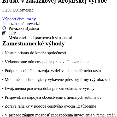
Brúsič v zákazkovej strojárskej výrobe
1 250 EUR/mesiac
Výpočet čistej mzdy
Jednozmenná prevádzka
Považská Bystrica
TPP
Mzda závisí od pracovných skúseností
Zamestnanecké výhody
• Nástup priamo do kmeňa spoločnosti
• Výkonnostné odmeny podľa pracovného zaradenia
• Podpora osobného rozvoja, vzdelávania a kariérneho rastu
• Moderné a technologicky vybavené priestory firmy (výroba, sklad, a
• Dvojzmenná pracovná doba pre zamestnancov výroby
• Príspevok na nápoje a občerstvenie z firemných automatov
• Zdravé raňajky v podobe čerstvého ovocia 1x týždenne
• V prípade záujmu možnosť zabezpečenia ubytovania v rámci areálu