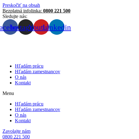
Preskočiť na obsah
Bezplatná infolinka:
0800 221 500
Sledujte nás:
acebook
Instagram
Youtube
Linkedin
Hľadám prácu
Hľadám zamestnancov
O nás
Kontakt
Menu
Hľadám prácu
Hľadám zamestnancov
O nás
Kontakt
Zavolajte nám
0800 221 500