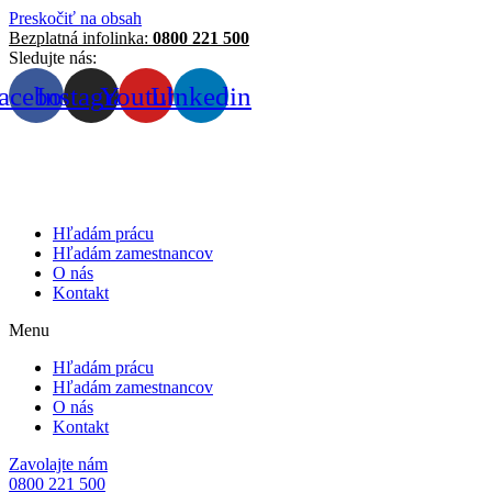
Preskočiť na obsah
Bezplatná infolinka:
0800 221 500
Sledujte nás:
acebook
Instagram
Youtube
Linkedin
Hľadám prácu
Hľadám zamestnancov
O nás
Kontakt
Menu
Hľadám prácu
Hľadám zamestnancov
O nás
Kontakt
Zavolajte nám
0800 221 500