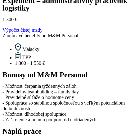
Expedient – administratívny pracovník
logistiky
1 300 €
Výpočet čistej mzdy
Zaujímavé benefity od M&M Personal
Malacky
TPP
1 300 - 1 550 €
Bonusy od M&M Personal
​- Možnosť čerpania týždenných záloh
​- Pravidelný teambuilding – family day
​- Pravidelné súťaže o hodnotné ceny
​- Spolupráca so stabilnou spoločnosťou s veľkým potenciálom
​do budúcnosti
​- Možnosť dlhodobej spolupráce
​- Zaškolenie a priamu podporu od nadriadených​
Náplň práce