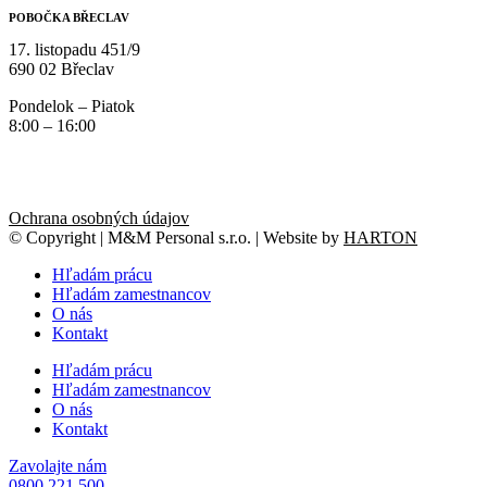
POBOČKA BŘECLAV
17. listopadu 451/9
690 02 Břeclav
Pondelok – Piatok
8:00 – 16:00
Ochrana osobných údajov
© Copyright | M&M Personal s.r.o. | Website by
HARTON
Hľadám prácu
Hľadám zamestnancov
O nás
Kontakt
Hľadám prácu
Hľadám zamestnancov
O nás
Kontakt
Zavolajte nám
0800 221 500