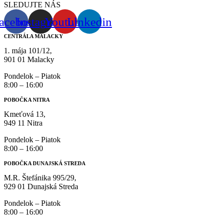
SLEDUJTE NÁS
acebook
Instagram
Youtube
Linkedin
CENTRÁLA MALACKY
1. mája 101/12,
901 01 Malacky
Pondelok – Piatok
8:00 – 16:00
POBOČKA NITRA
Kmeťová 13,
949 11 Nitra
Pondelok – Piatok
8:00 – 16:00
POBOČKA DUNAJSKÁ STREDA
M.R. Štefánika 995/29,
929 01 Dunajská Streda
Pondelok – Piatok
8:00 – 16:00