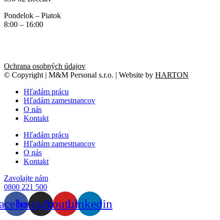
Pondelok – Piatok
8:00 – 16:00
Ochrana osobných údajov
© Copyright | M&M Personal s.r.o. | Website by
HARTON
Hľadám prácu
Hľadám zamestnancov
O nás
Kontakt
Hľadám prácu
Hľadám zamestnancov
O nás
Kontakt
Zavolajte nám
0800 221 500
acebook
Instagram
Youtube
Linkedin