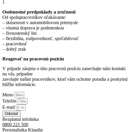
1
Osobnostné predpoklady a zručnosti
Od spolupracovníkov očakávame:
– skúsenosti v automobilovom priemysle
– vlastná doprava je podmienkou
– živnostenský list
– flexibilita, zodpovednosť, spoľahlivosť
– pracovitosť
– dobrý zrak
Reagovať na pracovnú pozíciu
V prípade záujmu o túto pracovnú pozíciu zanechajte nám kontakt
na vás, prípadne
zavolajte našim pracovníkov, ktorí vám ochotne poradia a poskytnú
bližšie informácie.
Meno
Telefón
E-mail
Odoslať
Bezplatná infolinka
0800 221 500
Personalistka Klaudia