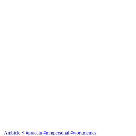
Ambície ⚡ #pracatu #mmpersonal #workmemes