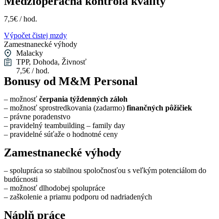
Medzioperačná kontrola kvality
7,5€ / hod.
Výpočet čistej mzdy
Zamestnanecké výhody
Malacky
TPP, Dohoda, Živnosť
7,5€ / hod.
Bonusy od M&M Personal
– možnosť
čerpania týždenných záloh
– možnosť sprostredkovania (zadarmo)
finančných pôžičiek
– právne poradenstvo
– pravidelný teambuilding – family day
– pravidelné súťaže o hodnotné ceny
Zamestnanecké výhody
– spolupráca so stabilnou spoločnosťou s veľkým potenciálom do
budúcnosti
– možnosť dlhodobej spolupráce
– zaškolenie a priamu podporu od nadriadených
Náplň práce