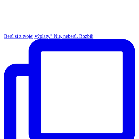
Berú si z tvojej výplaty." Nie, neberú. Rozbili