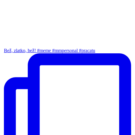
Bež, zlatko, bež! #meme #mmpersonal #pracatu