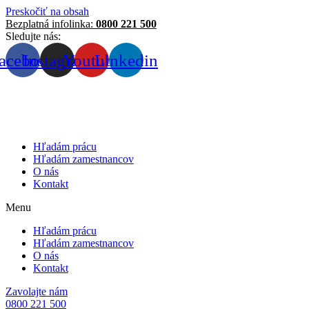
Preskočiť na obsah
Bezplatná infolinka:
0800 221 500
Sledujte nás:
acebook
Instagram
Youtube
Linkedin
Hľadám prácu
Hľadám zamestnancov
O nás
Kontakt
Menu
Hľadám prácu
Hľadám zamestnancov
O nás
Kontakt
Zavolajte nám
0800 221 500