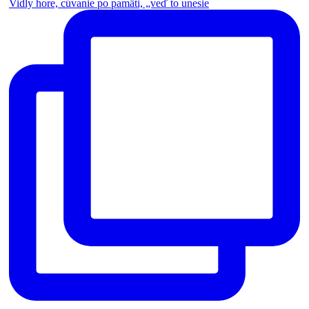
Vidly hore, cúvanie po pamäti, „veď to unesie