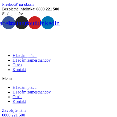
Preskočiť na obsah
Bezplatná infolinka:
0800 221 500
Sledujte nás:
acebook
Instagram
Youtube
Linkedin
Hľadám prácu
Hľadám zamestnancov
O nás
Kontakt
Menu
Hľadám prácu
Hľadám zamestnancov
O nás
Kontakt
Zavolajte nám
0800 221 500