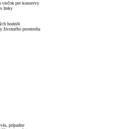
 a viečok pre konzervy
v linky
ých hodnôt
y životného prostredia
vás, prípadne