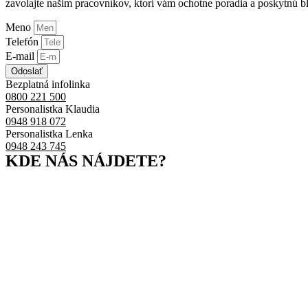
zavolajte našim pracovníkov, ktorí vám ochotne poradia a poskytnú bl
Meno
Telefón
E-mail
Odoslať
Bezplatná infolinka
0800 221 500
Personalistka Klaudia
0948 918 072
Personalistka Lenka
0948 243 745
KDE NÁS NÁJDETE?