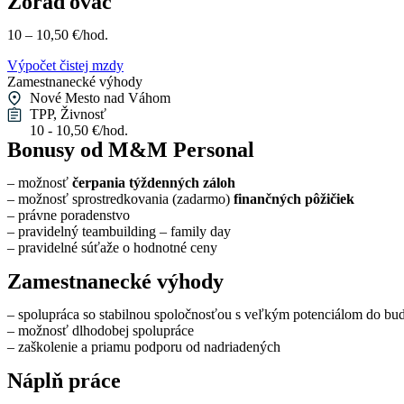
Zoraďovač
10 – 10,50 €/hod.
Výpočet čistej mzdy
Zamestnanecké výhody
Nové Mesto nad Váhom
TPP, Živnosť
10 - 10,50 €/hod.
Bonusy od M&M Personal
– možnosť
čerpania týždenných záloh
– možnosť sprostredkovania (zadarmo)
finančných pôžičiek
– právne poradenstvo
– pravidelný teambuilding – family day
– pravidelné súťaže o hodnotné ceny
Zamestnanecké výhody
– spolupráca so stabilnou spoločnosťou s veľkým potenciálom do bu
– možnosť dlhodobej spolupráce
– zaškolenie a priamu podporu od nadriadených
Náplň práce