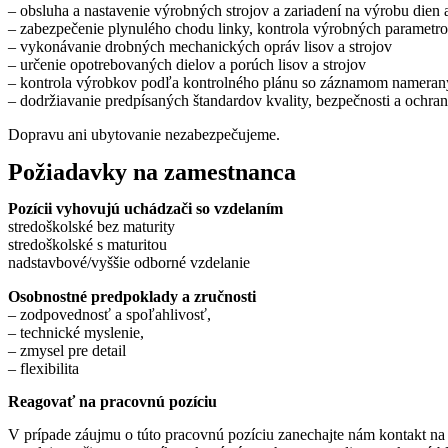
– obsluha a nastavenie výrobných strojov a zariadení na výrobu dien
– zabezpečenie plynulého chodu linky, kontrola výrobných parametro
– vykonávanie drobných mechanických opráv lisov a strojov
– určenie opotrebovaných dielov a porúch lisov a strojov
– kontrola výrobkov podľa kontrolného plánu so záznamom nameran
– dodržiavanie predpísaných štandardov kvality, bezpečnosti a ochran
Dopravu ani ubytovanie nezabezpečujeme.
Požiadavky na zamestnanca
Pozícii vyhovujú uchádzači so vzdelaním
stredoškolské bez maturity
stredoškolské s maturitou
nadstavbové/vyššie odborné vzdelanie
Osobnostné predpoklady a zručnosti
– zodpovednosť a spoľahlivosť,
– technické myslenie,
– zmysel pre detail
– flexibilita
Reagovať na pracovnú pozíciu
V prípade záujmu o túto pracovnú pozíciu zanechajte nám kontakt na 