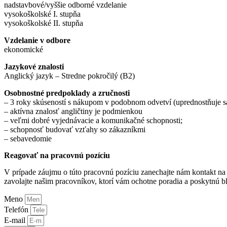
nadstavbové/vyššie odborné vzdelanie
vysokoškolské I. stupňa
vysokoškolské II. stupňa
Vzdelanie v odbore
ekonomické
Jazykové znalosti
Anglický jazyk – Stredne pokročilý (B2)
Osobnostné predpoklady a zručnosti
– 3 roky skúseností s nákupom v podobnom odvetví (uprednostňuje s
– aktívna znalosť angličtiny je podmienkou
– veľmi dobré vyjednávacie a komunikačné schopnosti;
– schopnosť budovať vzťahy so zákazníkmi
– sebavedomie
Reagovať na pracovnú pozíciu
V prípade záujmu o túto pracovnú pozíciu zanechajte nám kontakt na 
zavolajte našim pracovníkov, ktorí vám ochotne poradia a poskytnú bl
Meno
Telefón
E-mail