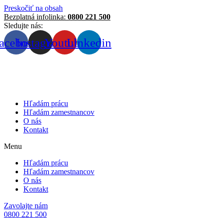
Preskočiť na obsah
Bezplatná infolinka:
0800 221 500
Sledujte nás:
acebook
Instagram
Youtube
Linkedin
Hľadám prácu
Hľadám zamestnancov
O nás
Kontakt
Menu
Hľadám prácu
Hľadám zamestnancov
O nás
Kontakt
Zavolajte nám
0800 221 500