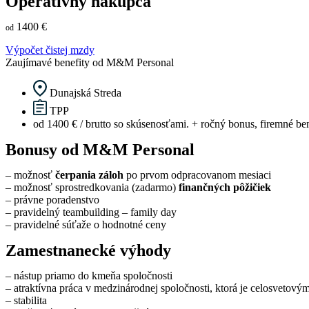
Operatívny nákupca
1400 €
od
Výpočet čistej mzdy
Zaujímavé benefity od M&M Personal
Dunajská Streda
TPP
od 1400 € / brutto so skúsenosťami. + ročný bonus, firemné ben
Bonusy od M&M Personal
– možnosť
čerpania záloh
po prvom odpracovanom mesiaci
– možnosť sprostredkovania (zadarmo)
finančných pôžičiek
– právne poradenstvo
– pravidelný teambuilding – family day
– pravidelné súťaže o hodnotné ceny
Zamestnanecké výhody
– nástup priamo do kmeňa spoločnosti
– atraktívna práca v medzinárodnej spoločnosti, ktorá je celosvetový
– stabilita