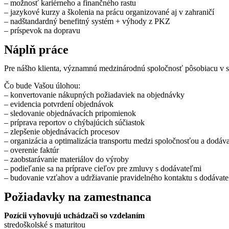
– možnosť kariérneho a finančného rastu
– jazykové kurzy a školenia na prácu organizované aj v zahraničí
– nadštandardný benefitný systém + výhody z PKZ
– príspevok na dopravu
Náplň práce
Pre nášho klienta, významnú medzinárodnú spoločnosť pôsobiacu v 
Čo bude Vašou úlohou:
– konvertovanie nákupných požiadaviek na objednávky
– evidencia potvrdení objednávok
– sledovanie objednávacích pripomienok
– príprava reportov o chýbajúcich súčiastok
– zlepšenie objednávacích procesov
– organizácia a optimalizácia transportu medzi spoločnosťou a dodáv
– overenie faktúr
– zaobstarávanie materiálov do výroby
– podieľanie sa na príprave cieľov pre zmluvy s dodávateľmi
– budovanie vzťahov a udržiavanie pravidelného kontaktu s dodávat
Požiadavky na zamestnanca
Pozícii vyhovujú uchádzači so vzdelaním
stredoškolské s maturitou