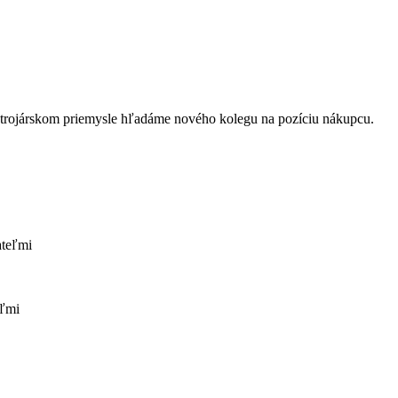
strojárskom priemysle hľadáme nového kolegu na pozíciu nákupcu.
ateľmi
eľmi