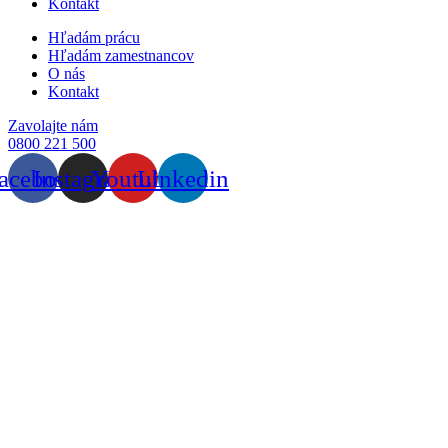
Kontakt
Hľadám prácu
Hľadám zamestnancov
O nás
Kontakt
Zavolajte nám
0800 221 500
acebook
Instagram
Youtube
Linkedin