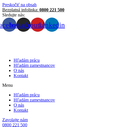
Preskočiť na obsah
Bezplatná infolinka:
0800 221 500
Sledujte nás:
acebook
Instagram
Youtube
Linkedin
Hľadám prácu
Hľadám zamestnancov
O nás
Kontakt
Menu
Hľadám prácu
Hľadám zamestnancov
O nás
Kontakt
Zavolajte nám
0800 221 500