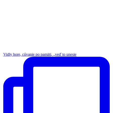
Vidly hore, cúvanie po pamäti, „veď to unesie