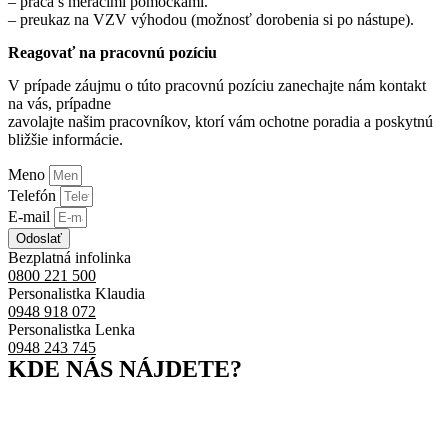
– práca s meracími pomôckami.
– preukaz na VZV výhodou (možnosť dorobenia si po nástupe).
Reagovať na pracovnú pozíciu
V prípade záujmu o túto pracovnú pozíciu zanechajte nám kontakt
na vás, prípadne
zavolajte našim pracovníkov, ktorí vám ochotne poradia a poskytnú
bližšie informácie.
Meno
Telefón
E-mail
Odoslať
Bezplatná infolinka
0800 221 500
Personalistka Klaudia
0948 918 072
Personalistka Lenka
0948 243 745
KDE NÁS NÁJDETE?