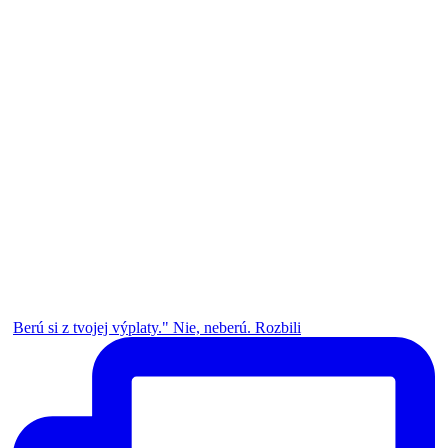
Berú si z tvojej výplaty." Nie, neberú. Rozbili