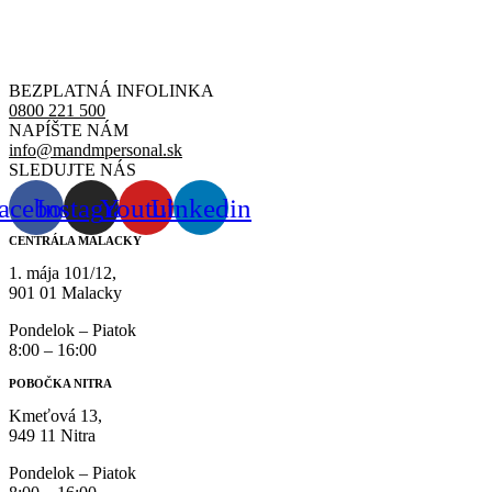
BEZPLATNÁ INFOLINKA
0800 221 500
NAPÍŠTE NÁM
info@mandmpersonal.sk
SLEDUJTE NÁS
acebook
Instagram
Youtube
Linkedin
CENTRÁLA MALACKY
1. mája 101/12,
901 01 Malacky
Pondelok – Piatok
8:00 – 16:00
POBOČKA NITRA
Kmeťová 13,
949 11 Nitra
Pondelok – Piatok