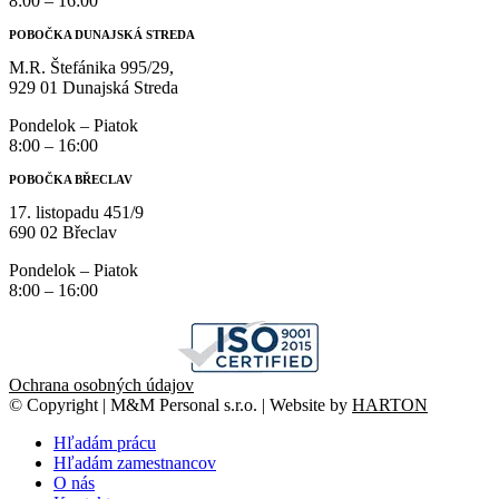
8:00 – 16:00
POBOČKA DUNAJSKÁ STREDA
M.R. Štefánika 995/29,
929 01 Dunajská Streda
Pondelok – Piatok
8:00 – 16:00
POBOČKA BŘECLAV
17. listopadu 451/9
690 02 Břeclav
Pondelok – Piatok
8:00 – 16:00
Ochrana osobných údajov
© Copyright | M&M Personal s.r.o. | Website by
HARTON
Hľadám prácu
Hľadám zamestnancov
O nás