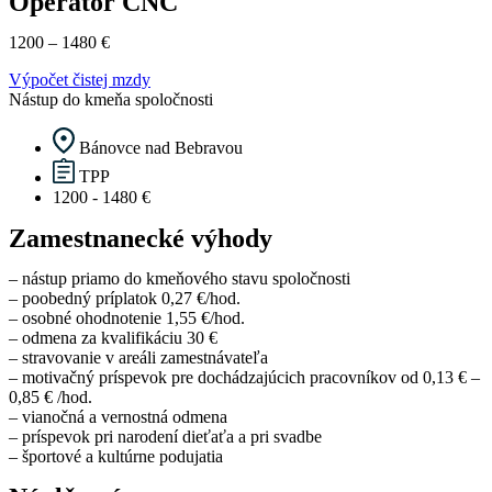
Operátor CNC
1200 – 1480 €
Výpočet čistej mzdy
Nástup do kmeňa spoločnosti
Bánovce nad Bebravou
TPP
1200 - 1480 €
Zamestnanecké výhody
– nástup priamo do kmeňového stavu spoločnosti
– poobedný príplatok 0,27 €/hod.
– osobné ohodnotenie 1,55 €/hod.
– odmena za kvalifikáciu 30 €
– stravovanie v areáli zamestnávateľa
– motivačný príspevok pre dochádzajúcich pracovníkov od 0,13 € –
0,85 € /hod.
– vianočná a vernostná odmena
– príspevok pri narodení dieťaťa a pri svadbe
– športové a kultúrne podujatia