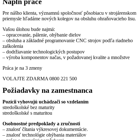
Náplň práce
Pre nášho klienta, významnú spoločnosť pôsobiacu v strojárenskom
priemysle hľadáme nových kolegov na obsluhu ohraňovacieho lisu.
Vašou úlohou bude najmä:
– opracovanie, pálenie, ohýbanie dielov
– obsluha a základné programovanie CNC strojov podľa riadneho
zaškolenia
– dodržiavanie technologických postupov
– výroba komponentov načas, v požadovanej kvalite a množstve
Práca je na 3 zmeny
VOLAJTE ZDARMA 0800 221 500
Požiadavky na zamestnanca
Pozícii vyhovujú uchádzači so vzdelaním
stredoškolské bez maturity
stredoškolské s maturitou
Osobnostné predpoklady a zručnosti
– znalosť čítania výkresovej dokumentácie.
– znalosť technológie ohýbania materiálov