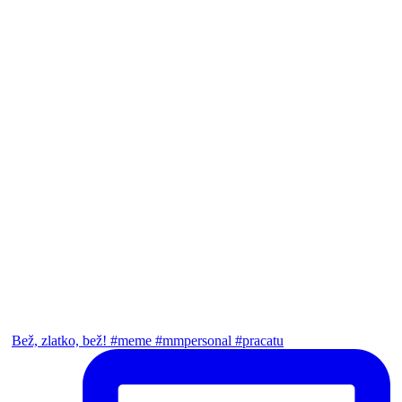
Bež, zlatko, bež! #meme #mmpersonal #pracatu