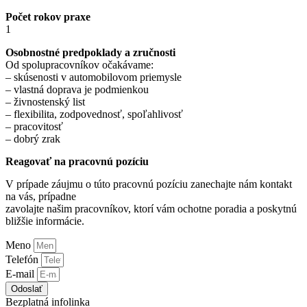
Počet rokov praxe
1
Osobnostné predpoklady a zručnosti
Od spolupracovníkov očakávame:
– skúsenosti v automobilovom priemysle
– vlastná doprava je podmienkou
– živnostenský list
– flexibilita, zodpovednosť, spoľahlivosť
– pracovitosť
– dobrý zrak
Reagovať na pracovnú pozíciu
V prípade záujmu o túto pracovnú pozíciu zanechajte nám kontakt
na vás, prípadne
zavolajte našim pracovníkov, ktorí vám ochotne poradia a poskytnú
bližšie informácie.
Meno
Telefón
E-mail
Odoslať
Bezplatná infolinka