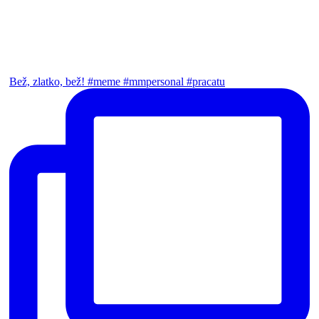
Bež, zlatko, bež! #meme #mmpersonal #pracatu