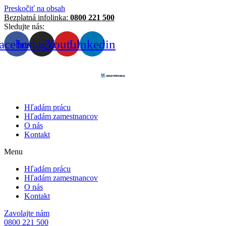
Preskočiť na obsah
Bezplatná infolinka:
0800 221 500
Sledujte nás:
acebook
Instagram
Youtube
Linkedin
Hľadám prácu
Hľadám zamestnancov
O nás
Kontakt
Menu
Hľadám prácu
Hľadám zamestnancov
O nás
Kontakt
Zavolajte nám
0800 221 500