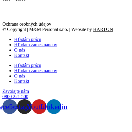
Ochrana osobných údajov
© Copyright | M&M Personal s.r.o. | Website by
HARTON
Hľadám prácu
Hľadám zamestnancov
O nás
Kontakt
Hľadám prácu
Hľadám zamestnancov
O nás
Kontakt
Zavolajte nám
0800 221 500
acebook
Instagram
Youtube
Linkedin