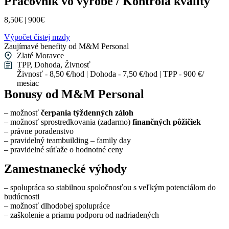
Pracovník vo výrobe / Kontrola kvality
8,50€ | 900€
Výpočet čistej mzdy
Zaujímavé benefity od M&M Personal
Zlaté Moravce
TPP, Dohoda, Živnosť
Živnosť - 8,50 €/hod | Dohoda - 7,50 €/hod | TPP - 900 €/
mesiac
Bonusy od M&M Personal
– možnosť
čerpania týždenných záloh
– možnosť sprostredkovania (zadarmo)
finančných pôžičiek
– právne poradenstvo
– pravidelný teambuilding – family day
– pravidelné súťaže o hodnotné ceny
Zamestnanecké výhody
– spolupráca so stabilnou spoločnosťou s veľkým potenciálom do
budúcnosti
– možnosť dlhodobej spolupráce
– zaškolenie a priamu podporu od nadriadených