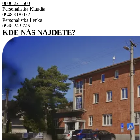
0800 221 500
Personalistka Klaudia
0948 918 072
Personalistka Lenka
0948 243 745
KDE NÁS NÁJDETE?