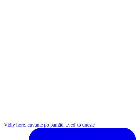
Vidly hore, cúvanie po pamäti, „veď to unesie