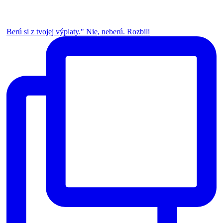
Berú si z tvojej výplaty." Nie, neberú. Rozbili