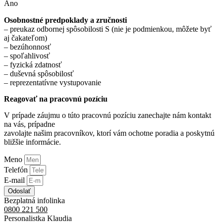
Áno
Osobnostné predpoklady a zručnosti
– preukaz odbornej spôsobilosti S (nie je podmienkou, môžete byť
aj čakateľom)
– bezúhonnosť
– spoľahlivosť
– fyzická zdatnosť
– duševná spôsobilosť
– reprezentatívne vystupovanie
Reagovať na pracovnú pozíciu
V prípade záujmu o túto pracovnú pozíciu zanechajte nám kontakt
na vás, prípadne
zavolajte našim pracovníkov, ktorí vám ochotne poradia a poskytnú
bližšie informácie.
Meno
Telefón
E-mail
Odoslať
Bezplatná infolinka
0800 221 500
Personalistka Klaudia