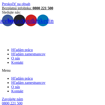
Preskočiť na obsah
Bezplatná infolinka:
0800 221 500
Sledujte nás:
acebook
Instagram
Youtube
Linkedin
Hľadám prácu
Hľadám zamestnancov
O nás
Kontakt
Menu
Hľadám prácu
Hľadám zamestnancov
O nás
Kontakt
Zavolajte nám
0800 221 500