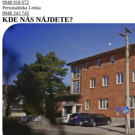
0948 918 072
Personalistka Lenka
0948 243 745
KDE NÁS NÁJDETE?