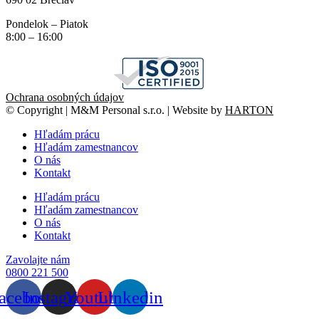
Pondelok – Piatok
8:00 – 16:00
Ochrana osobných údajov
© Copyright | M&M Personal s.r.o. | Website by
HARTON
Hľadám prácu
Hľadám zamestnancov
O nás
Kontakt
Hľadám prácu
Hľadám zamestnancov
O nás
Kontakt
Zavolajte nám
0800 221 500
acebook
Instagram
Youtube
Linkedin