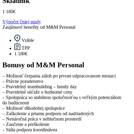
Skladník
1 180€
Výpočet čistej mzdy
Zaujímavé benefity od M&M Personal
Vráble
TPP
1 180€
Bonusy od M&M Personal
– Možnosť čerpania záloh po prvom odpracovanom mesiaci
– Právne poradenstvo
– Pravidelný teambuilding – family day
– Pravidelné súťaže o hodnotné ceny
– Spolupráca so stabilnou spoločnosťou s veľkým potenciálom
do budúcnosti
– Možnosť dlhodobej spolupráce
– Zaškolenie a priamu podporu od nadriadených
– Nenáročná práca v nehlučnom prostredí
– Zaučenie a preškolenie
– Stála podpora koordinátora