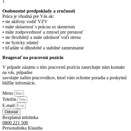
1
Osobnostné predpoklady a zručnosti
Práca je vhodná pre Vás ak:
• ste aktívny vodič VZV
• máte skúsenosť s prácou so skenerom
• máte zodpovednosť a zmysel pre presnosť
• ste flexibilný a máte odolnosť voči stresu
• ste fyzicky zdatný
• hľadáte si dlhodobé a stabilné zamestnanie
Reagovať na pracovnú pozíciu
V prípade záujmu o túto pracovnú pozíciu zanechajte nám kontakt
na vás, prípadne
zavolajte našim pracovníkov, ktorí vám ochotne poradia a poskytnú
bližšie informácie.
Meno
Telefón
E-mail
Odoslať
Bezplatná infolinka
0800 221 500
Personalistka Klaudia