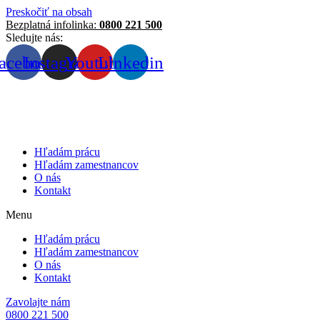
Preskočiť na obsah
Bezplatná infolinka:
0800 221 500
Sledujte nás:
acebook
Instagram
Youtube
Linkedin
Hľadám prácu
Hľadám zamestnancov
O nás
Kontakt
Menu
Hľadám prácu
Hľadám zamestnancov
O nás
Kontakt
Zavolajte nám
0800 221 500