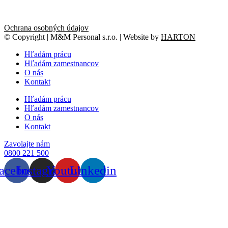
Ochrana osobných údajov
© Copyright | M&M Personal s.r.o. | Website by
HARTON
Hľadám prácu
Hľadám zamestnancov
O nás
Kontakt
Hľadám prácu
Hľadám zamestnancov
O nás
Kontakt
Zavolajte nám
0800 221 500
acebook
Instagram
Youtube
Linkedin