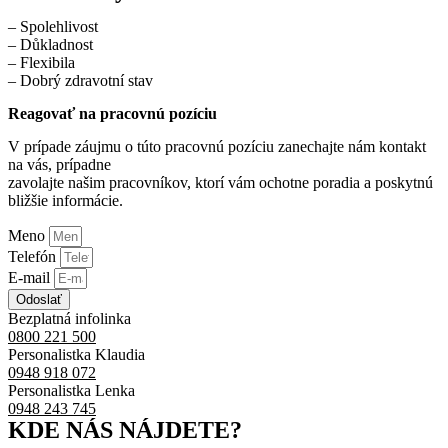
– Spolehlivost
– Důkladnost
– Flexibila
– Dobrý zdravotní stav
Reagovať na pracovnú pozíciu
V prípade záujmu o túto pracovnú pozíciu zanechajte nám kontakt
na vás, prípadne
zavolajte našim pracovníkov, ktorí vám ochotne poradia a poskytnú
bližšie informácie.
Meno
Telefón
E-mail
Odoslať
Bezplatná infolinka
0800 221 500
Personalistka Klaudia
0948 918 072
Personalistka Lenka
0948 243 745
KDE NÁS NÁJDETE?