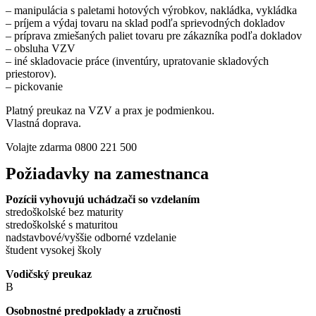
– manipulácia s paletami hotových výrobkov, nakládka, vykládka
– príjem a výdaj tovaru na sklad podľa sprievodných dokladov
– príprava zmiešaných paliet tovaru pre zákazníka podľa dokladov
– obsluha VZV
– iné skladovacie práce (inventúry, upratovanie skladových
priestorov).
– pickovanie
Platný preukaz na VZV a prax je podmienkou.
Vlastná doprava.
Volajte zdarma 0800 221 500
Požiadavky na zamestnanca
Pozícii vyhovujú uchádzači so vzdelaním
stredoškolské bez maturity
stredoškolské s maturitou
nadstavbové/vyššie odborné vzdelanie
študent vysokej školy
Vodičský preukaz
B
Osobnostné predpoklady a zručnosti