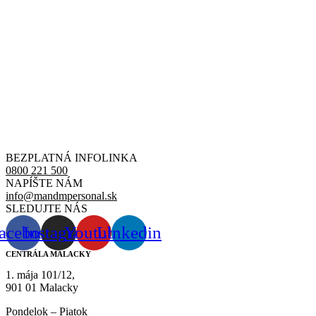
BEZPLATNÁ INFOLINKA
0800 221 500
NAPÍŠTE NÁM
info@mandmpersonal.sk
SLEDUJTE NÁS
acebook
Instagram
Youtube
Linkedin
CENTRÁLA MALACKY
1. mája 101/12,
901 01 Malacky
Pondelok – Piatok