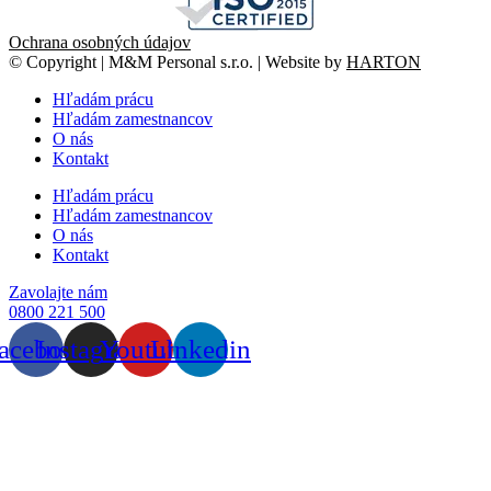
Ochrana osobných údajov
© Copyright | M&M Personal s.r.o. | Website by
HARTON
Hľadám prácu
Hľadám zamestnancov
O nás
Kontakt
Hľadám prácu
Hľadám zamestnancov
O nás
Kontakt
Zavolajte nám
0800 221 500
acebook
Instagram
Youtube
Linkedin