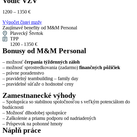
Vodič VZV
1200 – 1350 €
Výpočet čistej mzdy
Zaujímavé benefity od M&M Personal
Plavecký Štvrtok
TPP
1200 - 1350 €
Bonusy od M&M Personal
– možnosť
čerpania týždenných záloh
– možnosť sprostredkovania (zadarmo)
finančných pôžičiek
– právne poradenstvo
– pravidelný teambuilding – family day
– pravidelné súťaže o hodnotné ceny
Zamestnanecké výhody
– Spolupráca so stabilnou spoločnosťou s veľkým potenciálom do
budúcnosti
– Možnosť dlhodobej spolupráce
– Zaškolenie a priamu podporu od nadriadených
– Príspevok na pohonné hmoty
Náplň práce