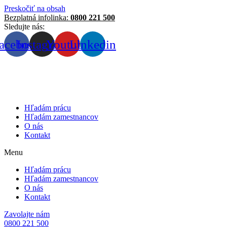
Preskočiť na obsah
Bezplatná infolinka:
0800 221 500
Sledujte nás:
acebook
Instagram
Youtube
Linkedin
Hľadám prácu
Hľadám zamestnancov
O nás
Kontakt
Menu
Hľadám prácu
Hľadám zamestnancov
O nás
Kontakt
Zavolajte nám
0800 221 500