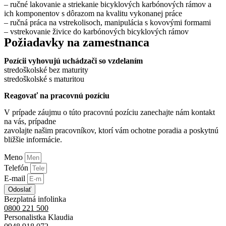
– ručné lakovanie a striekanie bicyklových karbónových rámov a
ich komponentov s dôrazom na kvalitu vykonanej práce
– ručná práca na vstrekolisoch, manipulácia s kovovými formami
– vstrekovanie živice do karbónových bicyklových rámov
Požiadavky na zamestnanca
Pozícii vyhovujú uchádzači so vzdelaním
stredoškolské bez maturity
stredoškolské s maturitou
Reagovať na pracovnú pozíciu
V prípade záujmu o túto pracovnú pozíciu zanechajte nám kontakt
na vás, prípadne
zavolajte našim pracovníkov, ktorí vám ochotne poradia a poskytnú
bližšie informácie.
Meno
Telefón
E-mail
Odoslať
Bezplatná infolinka
0800 221 500
Personalistka Klaudia