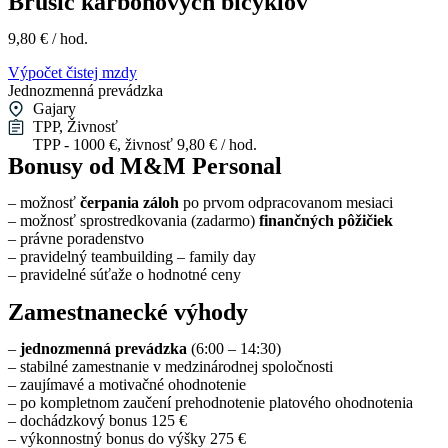
Brúsič karbónových bicyklov
9,80 € / hod.
Výpočet čistej mzdy
Jednozmenná prevádzka
Gajary
TPP, Živnosť
TPP - 1000 €, živnosť 9,80 € / hod.
Bonusy od M&M Personal
– možnosť
čerpania záloh
po prvom odpracovanom mesiaci
– možnosť sprostredkovania (zadarmo)
finančných pôžičiek
– právne poradenstvo
– pravidelný teambuilding – family day
– pravidelné súťaže o hodnotné ceny
Zamestnanecké výhody
–
jednozmenná prevádzka
(6:00 – 14:30)
– stabilné zamestnanie v medzinárodnej spoločnosti
– zaujímavé a motivačné ohodnotenie
– po kompletnom zaučení prehodnotenie platového ohodnotenia
– dochádzkový bonus 125 €
– výkonnostný bonus do výšky 275 €