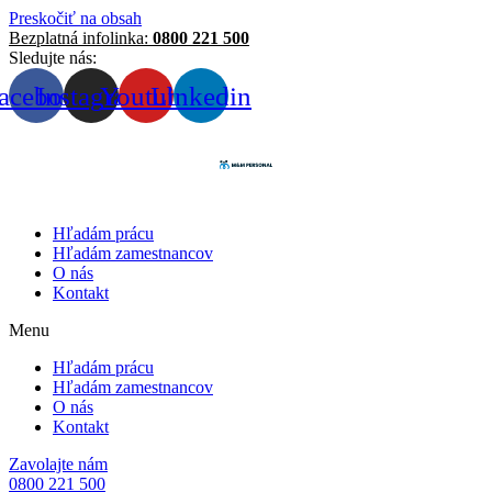
Preskočiť na obsah
Bezplatná infolinka:
0800 221 500
Sledujte nás:
acebook
Instagram
Youtube
Linkedin
Hľadám prácu
Hľadám zamestnancov
O nás
Kontakt
Menu
Hľadám prácu
Hľadám zamestnancov
O nás
Kontakt
Zavolajte nám
0800 221 500