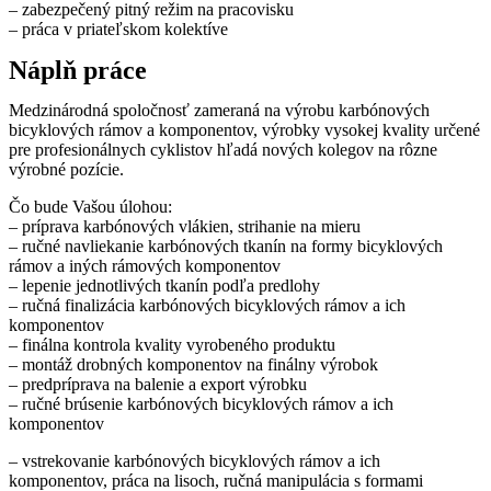
– zabezpečený pitný režim na pracovisku
– práca v priateľskom kolektíve
Náplň práce
Medzinárodná spoločnosť zameraná na výrobu karbónových
bicyklových rámov a komponentov, výrobky vysokej kvality určené
pre profesionálnych cyklistov hľadá nových kolegov na rôzne
výrobné pozície.
Čo bude Vašou úlohou:
– príprava karbónových vlákien, strihanie na mieru
– ručné navliekanie karbónových tkanín na formy bicyklových
rámov a iných rámových komponentov
– lepenie jednotlivých tkanín podľa predlohy
– ručná finalizácia karbónových bicyklových rámov a ich
komponentov
– finálna kontrola kvality vyrobeného produktu
– montáž drobných komponentov na finálny výrobok
– predpríprava na balenie a export výrobku
– ručné brúsenie karbónových bicyklových rámov a ich
komponentov
– vstrekovanie karbónových bicyklových rámov a ich
komponentov, práca na lisoch, ručná manipulácia s formami