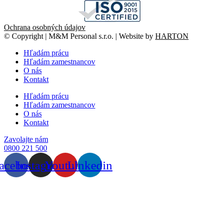
Ochrana osobných údajov
© Copyright | M&M Personal s.r.o. | Website by
HARTON
Hľadám prácu
Hľadám zamestnancov
O nás
Kontakt
Hľadám prácu
Hľadám zamestnancov
O nás
Kontakt
Zavolajte nám
0800 221 500
acebook
Instagram
Youtube
Linkedin