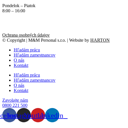
Pondelok – Piatok
8:00 – 16:00
Ochrana osobných údajov
© Copyright | M&M Personal s.r.o. | Website by
HARTON
Hľadám prácu
Hľadám zamestnancov
O nás
Kontakt
Hľadám prácu
Hľadám zamestnancov
O nás
Kontakt
Zavolajte nám
0800 221 500
acebook
Instagram
Youtube
Linkedin