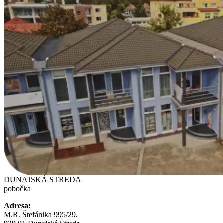
DUNAJSKÁ STREDA
pobočka
Adresa:
M.R. Štefánika 995/29,