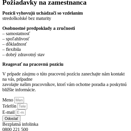
Požiadavky na zamestnanca
Pozícii vyhovujú uchádzači so vzdelaním
stredoškolské bez maturity
Osobnostné predpoklady a zručnosti
– samostatnosť
– spoľahlivosť
– dôkladnosť
– flexibila
– dobrý zdravotný stav
Reagovať na pracovnú pozíciu
V prípade záujmu o túto pracovnú pozíciu zanechajte nám kontakt
na vás, prípadne
zavolajte našim pracovníkov, ktorí vám ochotne poradia a poskytnú
bližšie informácie.
Meno
Telefón
E-mail
Odoslať
Bezplatná infolinka
0800 221 500