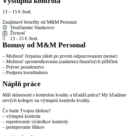
Výstupná kontrola
13 – 15 € /hod.
Zaujímavé benefity od M&M Personal
Trenčianske Stankovce
Živnosť
13 - 15 € /hod.
Bonusy od M&M Personal
– Možnosť čerpania záloh po prvom odpracovanom mesiaci
– Možnosť sprostredkovania (zadarmo) finančných pôžičiek
– Právne poradenstvo
– Podpora koordinátora
Náplň práce
Máš skúsenosti s kontrolou kvality a hľadáš prácu? My hľadáme
nových kolegov na výstupnú kontrolu kvality.
Čo bude Tvojou úlohou?
– výstupná kontrola
– reportovanie výsledkov kontroly
– prelepovanie štítkov