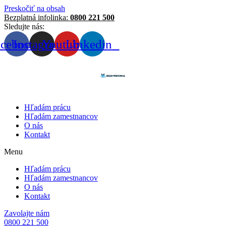
Preskočiť na obsah
Bezplatná infolinka:
0800 221 500
Sledujte nás:
acebook
Instagram
Youtube
Linkedin
Hľadám prácu
Hľadám zamestnancov
O nás
Kontakt
Menu
Hľadám prácu
Hľadám zamestnancov
O nás
Kontakt
Zavolajte nám
0800 221 500