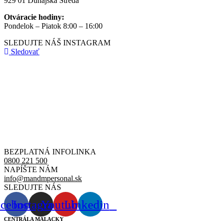
929 01 Dunajská Streda
Otváracie hodiny:
Pondelok – Piatok 8:00 – 16:00
SLEDUJTE NÁŠ
INSTAGRAM
Sledovať
BEZPLATNÁ INFOLINKA
0800 221 500
NAPÍŠTE NÁM
info@mandmpersonal.sk
SLEDUJTE NÁS
acebook
Instagram
Youtube
Linkedin
CENTRÁLA MALACKY