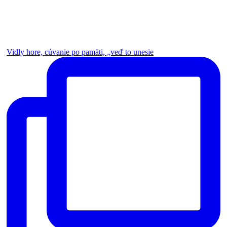
Vidly hore, cúvanie po pamäti, „veď to unesie