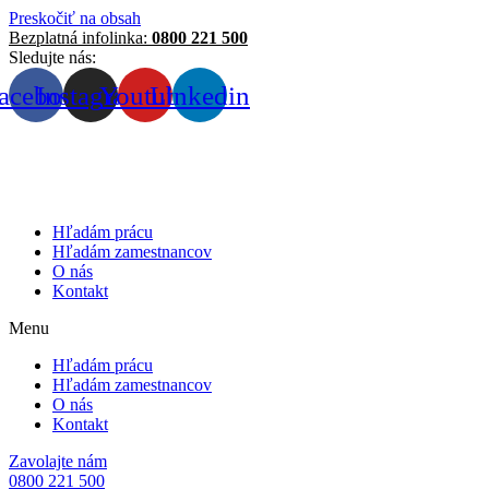
Preskočiť na obsah
Bezplatná infolinka:
0800 221 500
Sledujte nás:
acebook
Instagram
Youtube
Linkedin
Hľadám prácu
Hľadám zamestnancov
O nás
Kontakt
Menu
Hľadám prácu
Hľadám zamestnancov
O nás
Kontakt
Zavolajte nám
0800 221 500