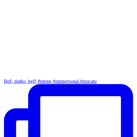
Bež, zlatko, bež! #meme #mmpersonal #pracatu