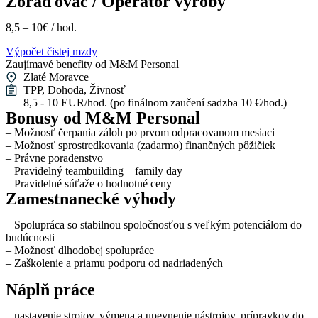
Zoraďovač / Operátor výroby
8,5 – 10€ / hod.
Výpočet čistej mzdy
Zaujímavé benefity od M&M Personal
Zlaté Moravce
TPP, Dohoda, Živnosť
8,5 - 10 EUR/hod. (po finálnom zaučení sadzba 10 €/hod.)
Bonusy od M&M Personal
– Možnosť čerpania záloh po prvom odpracovanom mesiaci
– Možnosť sprostredkovania (zadarmo) finančných pôžičiek
– Právne poradenstvo
– Pravidelný teambuilding – family day
– Pravidelné súťaže o hodnotné ceny
Zamestnanecké výhody
– Spolupráca so stabilnou spoločnosťou s veľkým potenciálom do
budúcnosti
– Možnosť dlhodobej spolupráce
– Zaškolenie a priamu podporu od nadriadených
Náplň práce
– nastavenie strojov, výmena a upevnenie nástrojov, prípravkov do