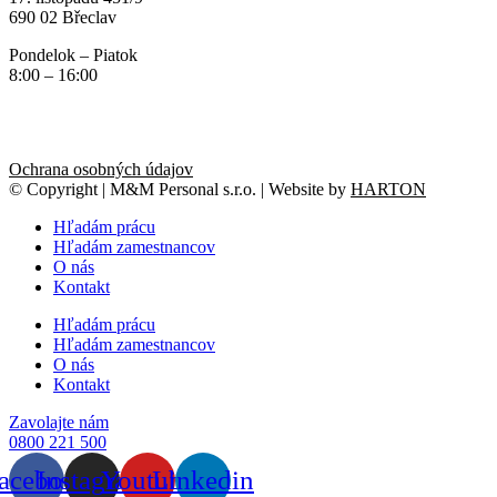
690 02 Břeclav
Pondelok – Piatok
8:00 – 16:00
Ochrana osobných údajov
© Copyright | M&M Personal s.r.o. | Website by
HARTON
Hľadám prácu
Hľadám zamestnancov
O nás
Kontakt
Hľadám prácu
Hľadám zamestnancov
O nás
Kontakt
Zavolajte nám
0800 221 500
acebook
Instagram
Youtube
Linkedin