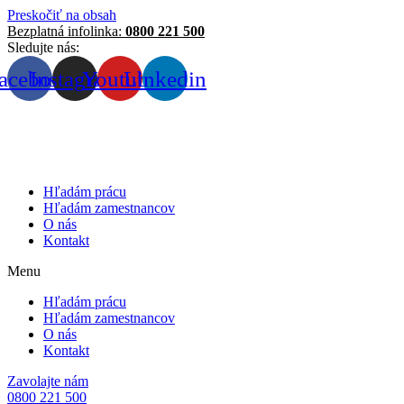
Preskočiť na obsah
Bezplatná infolinka:
0800 221 500
Sledujte nás:
acebook
Instagram
Youtube
Linkedin
Hľadám prácu
Hľadám zamestnancov
O nás
Kontakt
Menu
Hľadám prácu
Hľadám zamestnancov
O nás
Kontakt
Zavolajte nám
0800 221 500