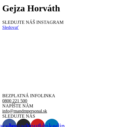
Gejza Horváth
SLEDUJTE NÁŠ
INSTAGRAM
Sledovať
BEZPLATNÁ INFOLINKA
0800 221 500
NAPÍŠTE NÁM
info@mandmpersonal.sk
SLEDUJTE NÁS
acebook
Instagram
Youtube
Linkedin