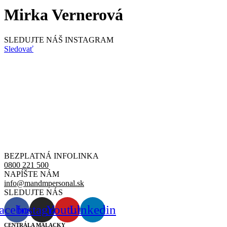
Mirka Vernerová
SLEDUJTE NÁŠ
INSTAGRAM
Sledovať
BEZPLATNÁ INFOLINKA
0800 221 500
NAPÍŠTE NÁM
info@mandmpersonal.sk
SLEDUJTE NÁS
acebook
Instagram
Youtube
Linkedin
CENTRÁLA MALACKY