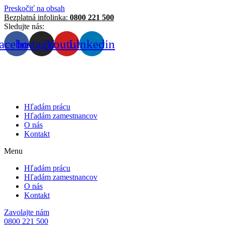
Preskočiť na obsah
Bezplatná infolinka:
0800 221 500
Sledujte nás:
acebook
Instagram
Youtube
Linkedin
Hľadám prácu
Hľadám zamestnancov
O nás
Kontakt
Menu
Hľadám prácu
Hľadám zamestnancov
O nás
Kontakt
Zavolajte nám
0800 221 500