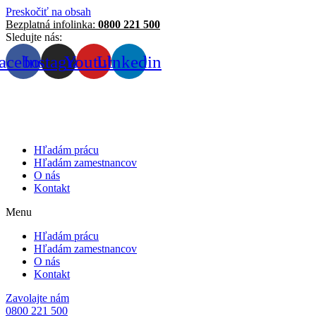
Preskočiť na obsah
Bezplatná infolinka:
0800 221 500
Sledujte nás:
acebook
Instagram
Youtube
Linkedin
Hľadám prácu
Hľadám zamestnancov
O nás
Kontakt
Menu
Hľadám prácu
Hľadám zamestnancov
O nás
Kontakt
Zavolajte nám
0800 221 500