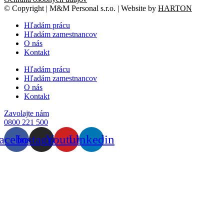
© Copyright | M&M Personal s.r.o. | Website by
HARTON
Hľadám prácu
Hľadám zamestnancov
O nás
Kontakt
Hľadám prácu
Hľadám zamestnancov
O nás
Kontakt
Zavolajte nám
0800 221 500
acebook
Instagram
Youtube
Linkedin