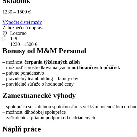
Skladník
1230 – 1500 €
Výpočet čistej mzdy
Zabezpečená doprava
Lozorno
TPP
1230 - 1500 €
Bonusy od M&M Personal
– možnosť
čerpania týždenných záloh
– možnosť sprostredkovania (zadarmo)
finančných pôžičiek
– právne poradenstvo
– pravidelný teambuilding – family day
– pravidelné súťaže o hodnotné ceny
Zamestnanecké výhody
– spolupráca so stabilnou spoločnosťou s veľkým potenciálom do bu
– možnosť dlhodobej spolupráce
– zaškolenie a priamu podporu od nadriadených
Náplň práce