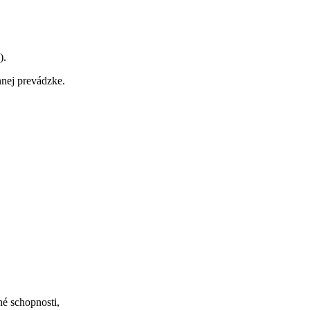
).
nej prevádzke.
né schopnosti,