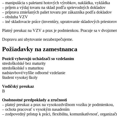
– manipulácia s paletami hotových výrobkov, nakládka, vykládka
– príjem a výdaj tovaru na sklad podľa sprievodných dokladov
– príprava zmiešaných paliet tovaru pre zákazníka podľa dokladov
– obsluha VZV
– iné skladovacie práce (inventúry, upratovanie skladových priestorov
Platný preukaz na VZV a prax je podmienkou. Pracuje sa v dvojzmen
Dopravu ani ubytovanie nezabezpečujeme.
Požiadavky na zamestnanca
Pozícii vyhovujú uchádzači so vzdelaním
stredoškolské bez maturity
stredoškolské s maturitou
nadstavbové/vyššie odborné vzdelanie
študent vysokej školy
Vodičský preukaz
B
Osobnostné predpoklady a zručnosti
– platný preukaz a prax na vysokozdvižnom vozíku je podmienkou,
– ochota pracovať s vysokým nasadením
– zodpovedný prístup k práci, flexibilita, komunikatívnosť, organizač