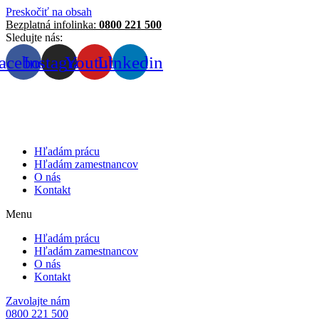
Preskočiť na obsah
Bezplatná infolinka:
0800 221 500
Sledujte nás:
acebook
Instagram
Youtube
Linkedin
Hľadám prácu
Hľadám zamestnancov
O nás
Kontakt
Menu
Hľadám prácu
Hľadám zamestnancov
O nás
Kontakt
Zavolajte nám
0800 221 500