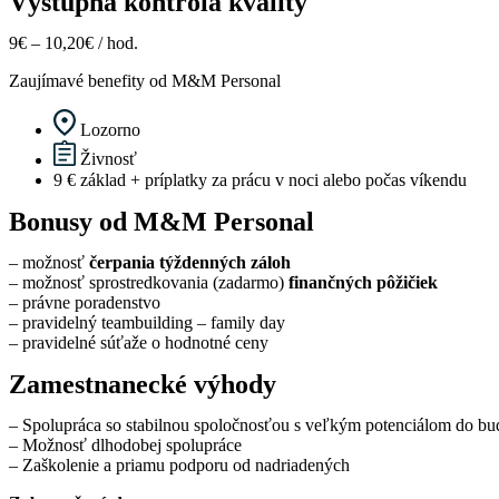
Výstupná kontrola kvality
9€ – 10,20€ / hod.
Zaujímavé benefity od M&M Personal
Lozorno
Živnosť
9 € základ + príplatky za prácu v noci alebo počas víkendu
Bonusy od M&M Personal
– možnosť
čerpania týždenných záloh
– možnosť sprostredkovania (zadarmo)
finančných pôžičiek
– právne poradenstvo
– pravidelný teambuilding – family day
– pravidelné súťaže o hodnotné ceny
Zamestnanecké výhody
– Spolupráca so stabilnou spoločnosťou s veľkým potenciálom do bu
– Možnosť dlhodobej spolupráce
– Zaškolenie a priamu podporu od nadriadených