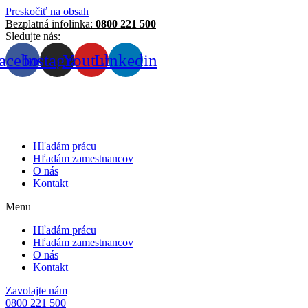
Preskočiť na obsah
Bezplatná infolinka:
0800 221 500
Sledujte nás:
acebook
Instagram
Youtube
Linkedin
Hľadám prácu
Hľadám zamestnancov
O nás
Kontakt
Menu
Hľadám prácu
Hľadám zamestnancov
O nás
Kontakt
Zavolajte nám
0800 221 500