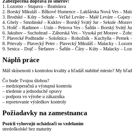
Zabezpečená doprava zo smerov:
1. Lozorno – Stupava – Bratislava
2. Borský Mikuláš – Bílkové Humence – Lakšárska Nová Ves – Mala
3. Brodské – Kúty – Sekule – Veľké Leváre – Malé Leváre – Gajary 
4. Gbely – Smolinské – Kuklov – Borský Svätý Jur – Sekule -Morav
5. Holíč – Radimov – Unín – Petrova Ves – Šaštín – Borský Svätý J
6. Jakubov – Suchohrad – Záhorská Ves – Vysoká pri Morave – Zoho
7. Plavecké Podhradie – Sološnica – Rohožník – Kuchyňa – Pernek 
8. Prievaly – Plavecký Peter – Plavecký Mikuláš – Malacky – Lozor
9. Senica – Dojč – Štefanov – Šaštín – Čáry – Kúty – Malacky – Lo
Náplň práce
Máš skúsenosti s kontrolou kvality a hľadáš stabilné miesto? My hľa
Čo bude Tvojou úlohou?
– medzioperačná a výstupná kontrola
– triedenie a jednoduché opravy
– podpora vo výrobe u zákazníka
– reportovanie výsledkov kontroly
Požiadavky na zamestnanca
Pozícii vyhovujú uchádzači so vzdelaním
stredoškolské bez maturity