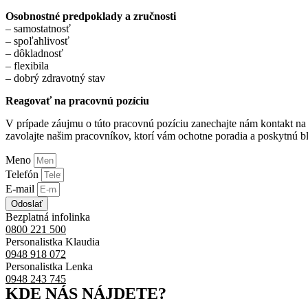
Osobnostné predpoklady a zručnosti
– samostatnosť
– spoľahlivosť
– dôkladnosť
– flexibila
– dobrý zdravotný stav
Reagovať na pracovnú pozíciu
V prípade záujmu o túto pracovnú pozíciu zanechajte nám kontakt na 
zavolajte našim pracovníkov, ktorí vám ochotne poradia a poskytnú bl
Meno
Telefón
E-mail
Odoslať
Bezplatná infolinka
0800 221 500
Personalistka Klaudia
0948 918 072
Personalistka Lenka
0948 243 745
KDE NÁS NÁJDETE?