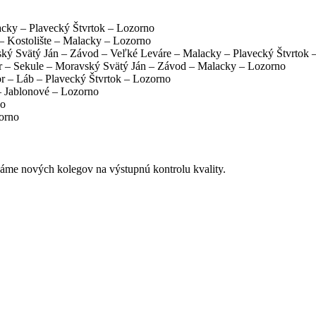
cky – Plavecký Štvrtok – Lozorno
– Kostolište – Malacky – Lozorno
ský Svätý Ján – Závod – Veľké Leváre – Malacky – Plavecký Štvrtok 
ur – Sekule – Moravský Svätý Ján – Závod – Malacky – Lozorno
r – Láb – Plavecký Štvrtok – Lozorno
– Jablonové – Lozorno
no
zorno
dáme nových kolegov na výstupnú kontrolu kvality.